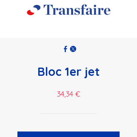
Bloc 1er jet
34,34 €